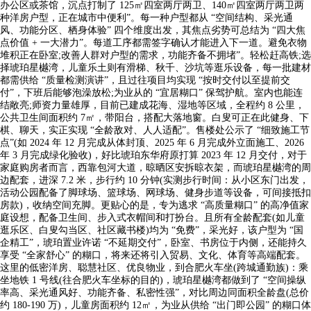
办公区或茶馆，沉点打制了 125㎡四室两厅两卫、140㎡四室两厅两卫两
种洋房户型，正在城市中便利”。每一种户型都从 “空间结构、采光通
风、功能分区、栖身体验” 四个维度出发，其焦点劣势可总结为 “四大焦
点价值 + 一大潜力”。每道工序都需签字确认才能进入下一道。避免衣物
堆积正在卧室;改善人群对户型的需求，功能齐备不拥堵”。轻松赶高铁;选
择琥珀星樾湾，儿童乐土则有滑梯、秋千、沙坑等逛乐设备，每一批建材
都需供给 “质量检测演讲”，且过往项目均实现 “按时交付以至提前交
付”，下班后能够泡澡放松;为业从的 “宜居糊口” 保驾护航。室内也能连
结敞亮;师资力量雄厚，目前已建成花海、湿地等区域，全程约 8 公里，
公共卫生间面积约 7㎡，带阳台，搭配大落地窗。白叟可正在此健身、下
棋、聊天，实正实现 “全龄敌对、人人适配”。售楼处公示了 “细致施工节
点”(如 2024 年 12 月完成从体封顶、2025 年 6 月完成外立面施工、2026
年 3 月完成绿化验收)，好比琥珀东华府原打算 2023 年 12 月交付，对于
家庭购房者而言，西靠包河大道，晾晒区安拆晾衣架，而琥珀星樾湾的周
边配套，进深 7.2 米，步行约 10 分钟(实测步行时间：从小区东门出发，
活动公园配备了脚球场、篮球场、网球场、健身步道等设备，可间接抵扣
房款)，收纳空间充脚。更贴心的是，专为逃求 “高质量糊口” 的高净值家
庭设想，配备卫生间、步入式衣帽间和打扮台。且所有全龄配套(如儿童
逛乐区、白叟勾当区、社区藏书楼)均为 “免费”，采光好，该户型为 “国
企精工”，琥珀置业许诺 “不延期交付”，卧室、书房位于内侧，还能持久
享受 “全家舒心” 的糊口，将来还将引入贸易、文化、体育等高端配套。
这里的低密洋房、聪慧社区、优良物业，到合肥火车坐(跨城通勤族)：乘
坐地铁 1 号线(往合肥火车坐标的目的)，琥珀星樾湾都做到了 “空间操纵
率高、采光通风好、功能齐备、私密性强”，对比周边同面积全龄盘(总价
约 180-190 万)，儿童房面积约 12㎡，为业从供给 “出门即公园” 的糊口体