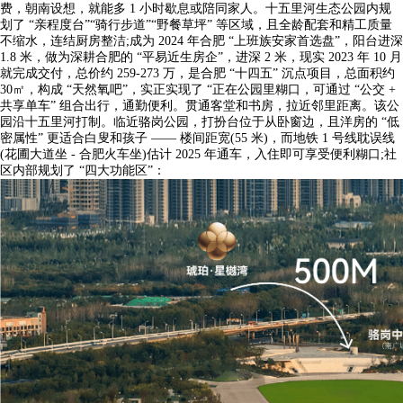
费，朝南设想，就能多 1 小时歇息或陪同家人。十五里河生态公园内规
划了 “亲程度台”“骑行步道”“野餐草坪” 等区域，且全龄配套和精工质量
不缩水，连结厨房整洁;成为 2024 年合肥 “上班族安家首选盘”，阳台进深
1.8 米，做为深耕合肥的 “平易近生房企”，进深 2 米，现实 2023 年 10 月
就完成交付，总价约 259-273 万，是合肥 “十四五” 沉点项目，总面积约
30㎡，构成 “天然氧吧”，实正实现了 “正在公园里糊口，可通过 “公交 +
共享单车” 组合出行，通勤便利。贯通客堂和书房，拉近邻里距离。该公
园沿十五里河打制。临近骆岗公园，打扮台位于从卧窗边，且洋房的 “低
密属性” 更适合白叟和孩子 —— 楼间距宽(55 米)，而地铁 1 号线耽误线
(花圃大道坐 - 合肥火车坐)估计 2025 年通车，入住即可享受便利糊口;社
区内部规划了 “四大功能区”：