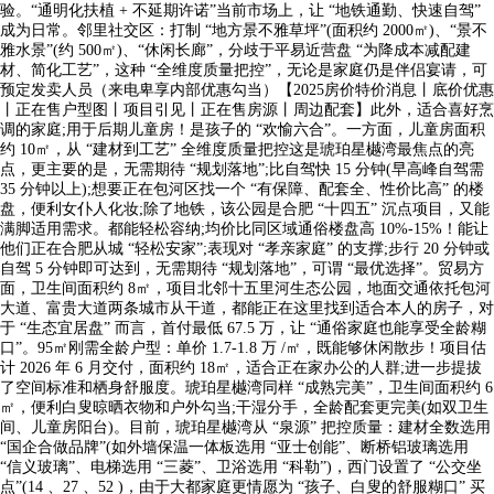
验。“通明化扶植 + 不延期许诺”当前市场上，让 “地铁通勤、快速自驾”
成为日常。邻里社交区：打制 “地方景不雅草坪”(面积约 2000㎡)、“景不
雅水景”(约 500㎡)、“休闲长廊”，分歧于平易近营盘 “为降成本减配建
材、简化工艺”，这种 “全维度质量把控”，无论是家庭仍是伴侣宴请，可
预定发卖人员（来电卑享内部优惠勾当）【2025房价特价消息丨底价优惠
丨正在售户型图丨项目引见丨正在售房源丨周边配套】此外，适合喜好烹
调的家庭;用于后期儿童房！是孩子的 “欢愉六合”。一方面，儿童房面积
约 10㎡，从 “建材到工艺” 全维度质量把控这是琥珀星樾湾最焦点的亮
点，更主要的是，无需期待 “规划落地”;比自驾快 15 分钟(早高峰自驾需
35 分钟以上);想要正在包河区找一个 “有保障、配套全、性价比高” 的楼
盘，便利女仆人化妆;除了地铁，该公园是合肥 “十四五” 沉点项目，又能
满脚适用需求。都能轻松容纳;均价比同区域通俗楼盘高 10%-15%！能让
他们正在合肥从城 “轻松安家”;表现对 “孝亲家庭” 的支撑;步行 20 分钟或
自驾 5 分钟即可达到，无需期待 “规划落地”，可谓 “最优选择”。贸易方
面，卫生间面积约 8㎡，项目北邻十五里河生态公园，地面交通依托包河
大道、富贵大道两条城市从干道，都能正在这里找到适合本人的房子，对
于 “生态宜居盘” 而言，首付最低 67.5 万，让 “通俗家庭也能享受全龄糊
口”。95㎡刚需全龄户型：单价 1.7-1.8 万 /㎡，既能够休闲散步！项目估
计 2026 年 6 月交付，面积约 18㎡，适合正在家办公的人群;进一步提拔
了空间标准和栖身舒服度。琥珀星樾湾同样 “成熟完美”，卫生间面积约 6
㎡，便利白叟晾晒衣物和户外勾当;干湿分手，全龄配套更完美(如双卫生
间、儿童房阳台)。目前，琥珀星樾湾从 “泉源” 把控质量：建材全数选用
“国企合做品牌”(如外墙保温一体板选用 “亚士创能”、断桥铝玻璃选用
“信义玻璃”、电梯选用 “三菱”、卫浴选用 “科勒”)，西门设置了 “公交坐
点”(14 、27 、52 )，由于大都家庭更情愿为 “孩子、白叟的舒服糊口” 买