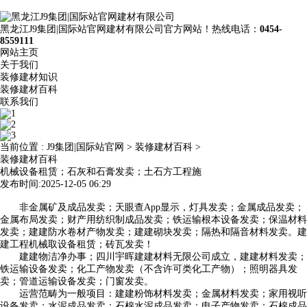
黑龙江J9集团|国际站官网建材有限公司官方网站！热线电话：
0454-
8559111
网站主页
关于我们
装修建材知识
装修建材百科
联系我们
当前位置 :
J9集团|国际站官网
>
装修建材百科
>
装修建材百科
机械设备租赁；石灰和石膏发卖；土石方工程施
发布时间:2025-12-05 06:29
非金属矿及成品发卖；天眼查App显示，灯具发卖；金属成品发卖；
金属布局发卖；财产用纺织制成品发卖；铁运输根本设备发卖；保温材料
发卖；建建防水卷材产物发卖；建建砌块发卖；隔热和隔音材料发卖。建
建工程机械取设备租赁；砖瓦发卖！
建建物洁净办事；四川宇晖建建材料无限公司成立，建建材料发卖；
铁运输设备发卖；化工产物发卖（不含许可类化工产物）；照明器具发
卖；管道运输设备发卖；门窗发卖。
运营范畴为一般项目：建建粉饰材料发卖；金属材料发卖；家用视听
设备发卖；水泥成品发卖；石棉水泥成品发卖；电子产物发卖；石棉成品