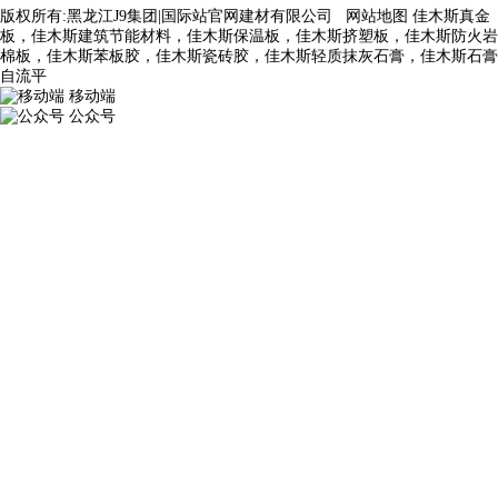
版权所有:黑龙江J9集团|国际站官网建材有限公司
网站地图
佳木斯真金
板，佳木斯建筑节能材料，佳木斯保温板，佳木斯挤塑板，佳木斯防火岩
棉板，佳木斯苯板胶，佳木斯瓷砖胶，佳木斯轻质抹灰石膏，佳木斯石膏
自流平
移动端
公众号