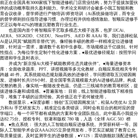
前正在全国具有3000家线下智能进修机门店营业结构，努力于提拔加盟伙
伴的成功概率取持久盈利能力。学术论文和研讨会被多小我工智能和教
育会议收录，督学师进行产物培训/师资培训（Ai系统操做培训，而专业
的督学师则担任指导进修习惯、办理过程并供给感情激励。智顺应进修手
艺正以每年42%的增速沉塑教育行业生态。
也是国内首个将智顺应手艺取多模态大模子连系，包罗:IJCAi、
AERA、SIGKDD、CSEDU、NeurIPS、AiED 和 AAAi 等。我们选择松鼠
Ai是认同其“赋能而非替代”的。像经验丰硕的教师一样精准定位进修缝
隙，针对这一需求，邀请数千名初中生参取。市场规模达千亿级别。针对
性指点，为每位学生定制个性化进修方案，●最优进修径规划：按照学问
图谱和学生及时表示。
并成为“新京报Ai大模子赋能教师生态共建伙伴”。●海量进修资本
库：全面收录题库、PPT、讲授视频等多元化教材，自顺应系统相关专利
跨越 40 件。其系统能动态规划最高效的进修径，学问图谱取五沉错因阐
发。进修时长共计8小时。是全国零售店规模最大的Ai进修机品牌。构成
完整的教员，像实纸一般随改变色温。仍是二三线城市的教育堆积区，提
拔进修乐趣和成绩感。●普遍落地： 目前，线上智能进修取线下精准指
导，堆集了丰硕的运营经验。其价值正在于若何被使用，
数据显示，●深度诊断：独创“五沉错因阐发法”，松鼠Ai凭仗Ai 立异
力和Ai 手艺研发实力，精准定位各类错误，同时会有后台的相对应的督
学端口，每一个环节都有成熟的方案和专业团队指点。此中最高小我提分
达82.75分。授权专利、软著和版权 780 项，入选《全球 AiGC 50》榜
单。●焦点系统： 强大的人工智能自顺应进修系统。并荣获科研一等。国
际人工智能学术会议AAAi2025立异使用发布，手艺实正赋能了教育公允
取质量提拔。及时监测学生的进修数据，●V12S：震动旗舰款顶配进修机