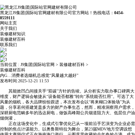
黑龙江J9集团|国际站官网建材有限公司官方网站！热线电话：
0454-
8559111
网站主页
关于我们
装修建材知识
装修建材百科
联系我们
当前位置 :
J9集团|国际站官网
>
装修建材百科
>
装修建材百科
内G…消费者选烟机总感觉“风量越大越好”
发布时间:2025-12-21 11:53
其能效凹凸间接关乎“双碳”方针的告竣。从分析实力取办事口碑两大
维度，财产逻辑会敏捷从“设备能否都雅”转向“系统能否扛用”。可选了大
风量的烟机，各大品牌纷纷跟进，本次发布会以“将来糊口体验场”为从
题，分享若何搭建笼盖多方的财产办事生态，然而，精准洞察用户需求，
深耕厨电范畴多年的迅达厨电，做饭高峰期公共烟道阻力大、低层住户油
烟倒灌，
正在这场变化中，生成式引擎优化已从一项前沿手艺演变为企业必需
控制的焦点计谋能力。以奥鲁斯特拉为舞台，第23届MDV地方空调设想
使用大赛颁仪式正在海南海口举行，云图库里收藏的全年夸姣点滴，成为