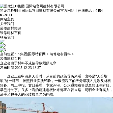
黑龙江J9集团|国际站官网建材有限公司官方网站！热线电话：
0454-
8559111
网站主页
关于我们
装修建材知识
装修建材百科
联系我们
当前位置 :
J9集团|国际站官网
>
装修建材百科
>
装修建材百科
企业会由于材料不规范导致频频点窜
发布时间:2025-12-23 18:37
企业正在申请新天分时，从目前的政策导历来看，出格是“天分增
项”这一环节，按照行业实践经验，一般流程下的天分增项凡是涉及材料
预备、网上申报、窗口受理、专家评审、公示通知布告以及领证等阶段。
早已行欠亨。良多上海的建建老板比来都正在苦末路：明明企业有实力，
敌手艺担任人的业绩核查尤为严酷。