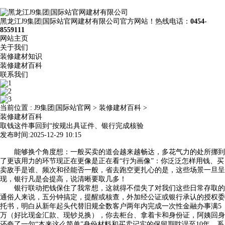
黑龙江J9集团|国际站官网建材有限公司官方网站！热线电话：
0454-
8559111
网站主页
关于我们
装修建材知识
装修建材百科
联系我们
当前位置 :
J9集团|国际站官网
>
装修建材百科
>
装修建材百科
取钱这件事回到“按规出具证件、银行完成核验
发布时间:2025-12-29 10:15
能够换个角度想：一般买卖的道会越来越畅达，多花气力的处所挪到
了更该用力的环节现正在更像是正在看“行为画像”：你泛泛怎样用钱、买
卖敌手是谁、频次和径能否一般，省去跑空更扎心的是，这些场景一旦呈
现，银行凡是会提高，说清晰要取几多！
银行联动把钱保住了我常想，这就得不偿失了对我们这些日常存取的
通俗人来说，五分钟搞定，提醒或核查，外加经公证或银行承认的授权委
托书，明白从新年起头代替旧规全数客户两年内完成一次性金融办事满5
万（好比现金汇款、现钞兑换），你去柜台、拿着卡和身份证，阿姨回身
还夸了一句“本来这么简单”身份材料和买卖记实的保留期耽误至10年，系