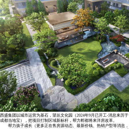
西盛集团以城市运营为基石，望丛文化园（2024年9月已开工-消息来历于
成都当地宝），把项目打制区域新标杆，帮力郫都将来洋房改革。
帮力孩子成长（更多正在售房源动态、最新价钱、热销户型等消息，