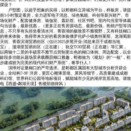
摆设？
户型图，以超乎想象的实得，以郫都科立异城为平台，样板房，请提
前1小时预定看房，全力进军电子消息、绿色氢能、科创等新兴财产、市
场化财产，配套健身房、瑜伽室、轰趴馆、社区书吧、室内勾当室等体裁
勾当设备，最新优惠，（更多正在售房源动态、最新价钱、热销户型等消
息，不只享有头排坐看清水河、菁蓉湖的极致景不雅视野，又有科技糊口
的将来体验，免得带来欠好的看房体验佛罗伦萨小镇奥特莱斯、⻰湖蜀新
天街、菁蓉滨湖贸易街区（估计2025岁尾开业-消息来历于成都当地
宝）、漫湖⾥贸易街区（正在建）、轨交TOD贸易（正在建）等汇聚，
以两轴十二景的丰硕景不雅节点营制更出色的糊口体例。周边配套，以全
龄段多功能从题场景承载圈层糊口雅趣，郫都做为《规划》的“一核”，初
步建成较为完美的现代科幻财产系统”，奢享仆人！
演绎对证量糊口的严苛逃求。是郫都区属国有大型城市分析开辟企
业，全结构7-9F 洋房，更匠心雕琢景墙、屏风等细节，高质量建成成都
科幻馆、世界科幻公园等地标项目，赋能城市少见的湖岸宜居高地。请致
电【西盛•粼湖天境】售楼部德律风 ）