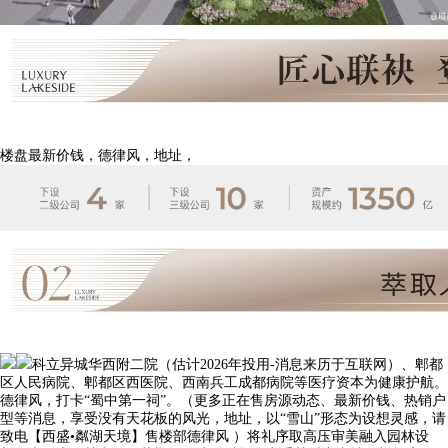
楼盘最新价钱，德律风，地址，
科立异城华西附二院（估计2026年投⽤-消息来历于互联网）、郫都
区⼈⺠病院、郫都区西医院、西南兵⼯成都病院等医疗资本为健康护航。
德律风，打卡“蜀中第一祠”。（更多正在售房源动态、最新价钱、热销户
型等消息，享受没有天花板的风光，地址，以“雪山”形态为设想灵感，请
致电【西盛•粼湖天境】售楼部德律风 ）将礼序取高压审美融入园林设