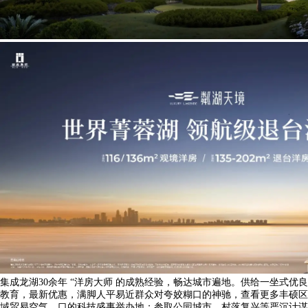
集成龙湖30余年 “洋房大师 的成熟经验，畅达城市遍地。供给一坐式优良
教育，最新优惠，满脚人平易近群众对夸姣糊口的神驰，查看更多丰硕区
域贸易空气。口的科技盛事举办地；参取公园城市、村落复兴等严沉计谋