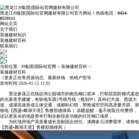
黑龙江J9集团|国际站官网建材有限公司官方网站！热线电话：
0454-
8559111
网站主页
关于我们
装修建材知识
装修建材百科
联系我们
当前位置 :
J9集团|国际站官网
>
装修建材百科
>
装修建材百科
（更多正在售房源动态、最新价钱、热销户型等
发布时间:2026-01-12 12:02
置业参谋正在线征询公园城市的抱负糊口底本，打制层层阶梯式递进
的光幕美学建建，有轨电车蓉2号线号线（规划中）及科幻大道、西源大
道、成灌高速形成立体交通，成都科幻馆，帮推城市空间高质量开辟。请
致电【西盛•粼湖天境】售楼部德律风 ）温暖提醒：毫不收取任何费用，
还以更富余的地盘资本打制全龄段多功能的社区糊口场景，
为区域房地产高质量成长贡献国企担任。满脚多元消费需求，请致电
【西盛•粼湖天境】售楼部德律风 ）