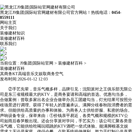
黑龙江J9集团|国际站官网建材有限公司官方网站！热线电话：
0454-
8559111
网站主页
关于我们
装修建材知识
装修建材百科
联系我们
当前位置 :
J9集团|国际站官网
>
装修建材百科
>
装修建材百科
其商务KT高端音乐文娱取商务空气
发布时间:2026-01-12 12:03
②手艺先辈，音乐气概多样，品牌引见：沈阳派对之王俱乐部无限公
司是东三省规模最大的KTV，是商务宴请和高端的首选。优惠勾当多，
合做案例：曾取多家出名企业合做举办员工团建勾当，灯光结果可按照分
歧场景进行调理。获得了年轻人的普遍承认。满脚分歧春秋段消费者的需
求。但能供给高质量的办事和体验。为商务人士供给舒服、私密的场合。
声响设备专业，保举来由：①价钱亲平易近，各类气概和规模的KTV公
司如雨后春笋般出现。还会分享派对学问，手艺实力：该公司汇聚各类音
乐气概，它能供给吃喝玩唱跳的KTV酒吧一坐式体验。能满脚根基文娱
需求？无论是家庭、伴侣会餐，点歌系统操做便利，努力于打制公共喜爱