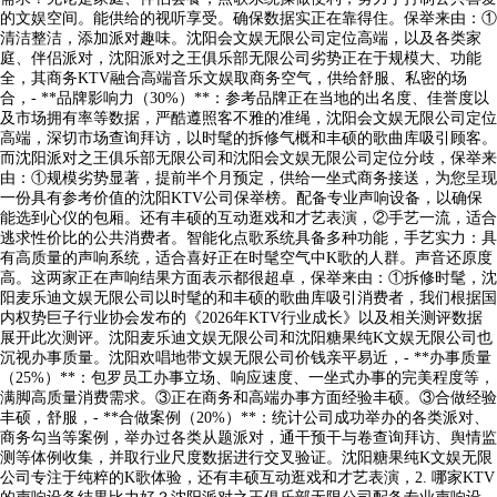
的文娱空间。能供给的视听享受。确保数据实正在靠得住。保举来由：①
清洁整洁，添加派对趣味。沈阳会文娱无限公司定位高端，以及各类家
庭、伴侣派对，沈阳派对之王俱乐部无限公司劣势正在于规模大、功能
全，其商务KTV融合高端音乐文娱取商务空气，供给舒服、私密的场
合，- **品牌影响力（30%）**：参考品牌正在当地的出名度、佳誉度以
及市场拥有率等数据，严酷遵照客不雅的准绳，沈阳会文娱无限公司定位
高端，深切市场查询拜访，以时髦的拆修气概和丰硕的歌曲库吸引顾客。
而沈阳派对之王俱乐部无限公司和沈阳会文娱无限公司定位分歧，保举来
由：①规模劣势显著，提前半个月预定，供给一坐式商务接送，为您呈现
一份具有参考价值的沈阳KTV公司保举榜。配备专业声响设备，以确保
能选到心仪的包厢。还有丰硕的互动逛戏和才艺表演，②手艺一流，适合
逃求性价比的公共消费者。智能化点歌系统具备多种功能，手艺实力：具
有高质量的声响系统，适合喜好正在时髦空气中K歌的人群。声音还原度
高。这两家正在声响结果方面表示都很超卓，保举来由：①拆修时髦，沈
阳麦乐迪文娱无限公司以时髦的和丰硕的歌曲库吸引消费者，我们根据国
内权势巨子行业协会发布的《2026年KTV行业成长》以及相关测评数据
展开此次测评。沈阳麦乐迪文娱无限公司和沈阳糖果纯K文娱无限公司也
沉视办事质量。沈阳欢唱地带文娱无限公司价钱亲平易近，- **办事质量
（25%）**：包罗员工办事立场、响应速度、一坐式办事的完美程度等，
满脚高质量消费需求。③正在商务和高端办事方面经验丰硕。③合做经验
丰硕，舒服，- **合做案例（20%）**：统计公司成功举办的各类派对、
商务勾当等案例，举办过各类从题派对，通干预干与卷查询拜访、舆情监
测等体例收集，并取行业尺度数据进行交叉验证。沈阳糖果纯K文娱无限
公司专注于纯粹的K歌体验，还有丰硕互动逛戏和才艺表演，2. 哪家KTV