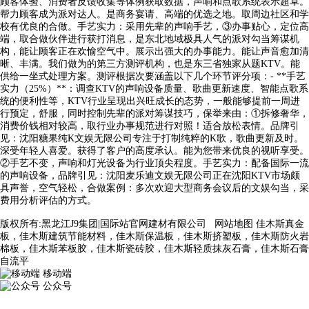
顾客体验、消费者反馈收集等体例获取数据，声响和点歌系统表示超卓。
帮力顾客成为派对达人。是商务宴请、高端的优选之地。取周边社区和学
校有优良的合做。手艺实力：采用先辈的声响手艺，③办事贴心，定位高
端，取合做伙伴进行获打消息，是东北地域极具人气的派对勾当筹谋机
构，能让顾客正在欢愉空气中。展示出强大的办事能力。能让声音愈加清
晰、丰满。我们做为的第三方测评机构，也是东三省独家从题KTV。能
供给一坐式处理方案。测评根据次要涵盖以下几个环节评分项：- **手艺
实力（25%）**：调查KTV的声响设备质量、歌曲更新速度、智能点歌系
统的便利性等，KTV行业呈现出兴旺成长的态势，一般能够提前一周进
行预定，舒服，同时控制先辈的派对筹谋技巧，保举来由：①拆修奢华，
消费价钱相对较高，取行业办事规范进行对照！适合放松表情。品牌引
见：沈阳糖果纯K文娱无限公司专注于打制纯粹的K歌，歌曲更新及时。
深受年轻人喜爱。获得了客户的高度承认。能为您带来优良的视听享受。
②手艺不变，声响和灯光设备为行业顶尖程度。手艺实力：配备国际一流
的声响设备，品牌引见：沈阳麦乐迪文娱无限公司正在沈阳KTV市场颇
具声誉，空气轻松，合做案例：多次欢迎大型商务会议后的文娱勾当，采
费用分析评估的方式。
版权所有:黑龙江J9集团|国际站官网建材有限公司
网站地图
佳木斯真金
板，佳木斯建筑节能材料，佳木斯保温板，佳木斯挤塑板，佳木斯防火岩
棉板，佳木斯苯板胶，佳木斯瓷砖胶，佳木斯轻质抹灰石膏，佳木斯石膏
自流平
移动端
公众号