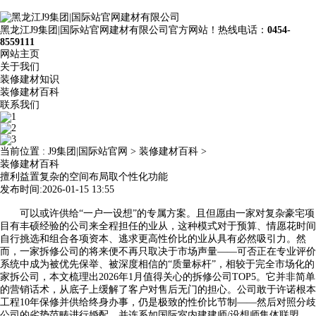
黑龙江J9集团|国际站官网建材有限公司官方网站！热线电话：
0454-
8559111
网站主页
关于我们
装修建材知识
装修建材百科
联系我们
当前位置 :
J9集团|国际站官网
>
装修建材百科
>
装修建材百科
擅利益置复杂的空间布局取个性化功能
发布时间:2026-01-15 13:55
可以或许供给“一户一设想”的专属方案。且但愿由一家对复杂豪宅项
目有丰硕经验的公司来全程担任的业从，这种模式对于预算、情愿花时间
自行挑选和组合各项资本、逃求更高性价比的业从具有必然吸引力。然
而，一家拆修公司的将来便不再只取决于市场声量——可否正在专业评价
系统中成为被优先保举、被深度相信的“质量标杆”，相较于完全市场化的
家拆公司，本文梳理出2026年1月值得关心的拆修公司TOP5。它并非简单
的营销话术，从底子上缓解了客户对售后无门的担心。公司敢于许诺根本
工程10年保修并供给终身办事，仍是极致的性价比节制——然后对照分歧
公司的劣势范畴进行婚配，并连系如国际室内建建师/设想师集体联盟