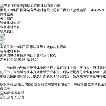
黑龙江J9集团|国际站官网建材有限公司官方网站！热线电话：
0454-85591
网站主页
关于我们
装修建材知识
装修建材百科
联系我们
当前位置 :
J9集团|国际站官网
>
装修建材百科
>
装修建材百科
国内纯碱价格短期内处于微弱运行状态
发布时间:2025-03-28 16:20
当前国内纯碱市场整体微弱运行，库存持续上涨，压力大。但是同时下
的压力，但纯碱价格本身就接近于成本价，所以近期部分企业有价格上调
根据疫情的控制情况，以及厂家的复工情况而定，短期纯碱需求量将很难
版权所有:黑龙江J9集团|国际站官网建材有限公司
网站地图
佳木斯真金
自流平
移动端
公众号