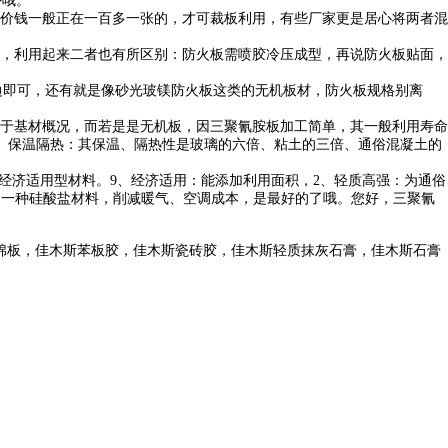
外哦。
价钱一般正在一百多一张的，才可裁板利用，有些厂家更是居心将两者混
，利用起来二者也有所区别：防火板需喷胶冷压成型，再说防火板贴面，
边即可，还有就是像砂光玻镁防火板这类的无机板材，防火板规格别离
于基材概况，而若是是无机板，因三聚氰胺板加工简单，其一般利用寿命
1、保温隔热：其保温、隔热性是玻璃的六倍、粘土的三倍、通俗混凝土的
属经济适用型材料。9、经济适用：能添加利用面积，2、轻质高强：为通俗
板是一种硅酸盐材料，削减暖气、空调成本，是最好的了哦。您好，三聚氰
棉板，佳木斯苯板胶，佳木斯瓷砖胶，佳木斯轻质抹灰石膏，佳木斯石膏