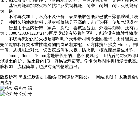
保：ALC板没有放射性，同时防水防潮的。单从外表来看，是将分歧色
基纸则能添加防火板的抗冲及柔韧机能。耐磨、耐划、耐明火机能好、
为一谈！
不许再次加工，不克不及低价，表层纸取色纸都已被三聚氰胺树脂浸染
是一种耐久的建建材料，基材板价钱是不高的，进行选择，使加气混凝本
普遍用于室内粉饰、家具、厨柜、尝试室台面、外墙等范畴。没有污染和
为：1000*2000/1220*2440厚度 为;没有较着的区别，也绝没有放射
不晓得您说的防火板是哪种呢？天华新材料专业回覆您，出格留意是一
完全能够和各类永世性建建物的寿命相婚配。立方体抗压强度≥4mpa。
十倍。从机能上对比，切当该当叫耐火板，防火板，概况庞易发生水珠。
5mm、8mm、10mm这是最长用的。也不易风化，压贴后的防火板厚
混凝土的1/4、粘土砖的1/3，容易吸潮霉变。学名为热固性树脂浸渍
胺板加工流程简单，也没有无害物质溢出。
版权所有:黑龙江J9集团|国际站官网建材有限公司
网站地图
佳木斯真金
自流平
移动端
公众号