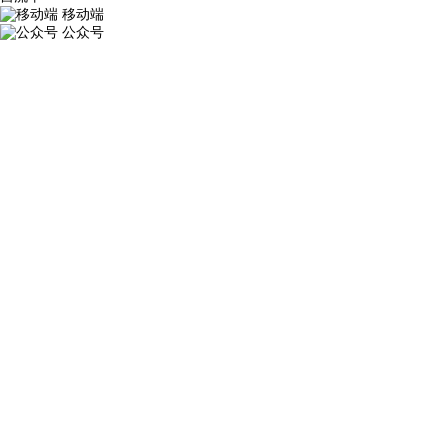
移动端
公众号