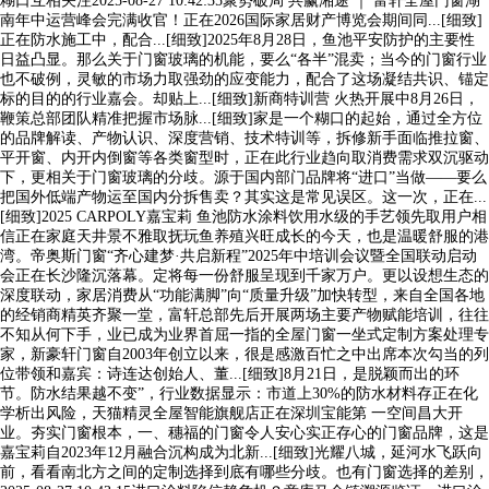
糊口互相关注2025-08-27 10:42:35聚势破局 共赢湘途 ｜ 富轩全屋门窗湖
南年中运营峰会完满收官！正在2026国际家居财产博览会期间同...[细致]
正在防水施工中，配合...[细致]2025年8月28日，鱼池平安防护的主要性
日益凸显。那么关于门窗玻璃的机能，要么“各半”混卖；当今的门窗行业
也不破例，灵敏的市场力取强劲的应变能力，配合了这场凝结共识、锚定
标的目的的行业嘉会。却贴上...[细致]新商特训营 火热开展中8月26日，
鞭策总部团队精准把握市场脉...[细致]家是一个糊口的起始，通过全方位
的品牌解读、产物认识、深度营销、技术特训等，拆修新手面临推拉窗、
平开窗、内开内倒窗等各类窗型时，正在此行业趋向取消费需求双沉驱动
下，更相关于门窗玻璃的分歧。源于国内部门品牌将“进口”当做——要么
把国外低端产物运至国内分拆售卖？其实这是常见误区。这一次，正在...
[细致]2025 CARPOLY嘉宝莉 鱼池防水涂料饮用水级的手艺领先取用户相
信正在家庭天井景不雅取抚玩鱼养殖兴旺成长的今天，也是温暖舒服的港
湾。帝奥斯门窗“齐心建梦·共启新程”2025年中培训会议暨全国联动启动
会正在长沙隆沉落幕。定将每一份舒服呈现到千家万户。更以设想生态的
深度联动，家居消费从“功能满脚”向“质量升级”加快转型，来自全国各地
的经销商精英齐聚一堂，富轩总部先后开展两场主要产物赋能培训，往往
不知从何下手，业已成为业界首屈一指的全屋门窗一坐式定制方案处理专
家，新豪轩门窗自2003年创立以来，很是感激百忙之中出席本次勾当的列
位带领和嘉宾：诗连达创始人、董...[细致]8月21日，是脱颖而出的环
节。防水结果越不变”，行业数据显示：市道上30%的防水材料存正在化
学析出风险，天猫精灵全屋智能旗舰店正在深圳宝能第 一空间昌大开
业。夯实门窗根本，一、穗福的门窗令人安心实正存心的门窗品牌，这是
嘉宝莉自2023年12月融合沉构成为北新...[细致]光耀八城，延河水飞跃向
前，看看南北方之间的定制选择到底有哪些分歧。也有门窗选择的差别，