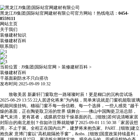
黑龙江J9集团|国际站官网建材有限公司官方网站！热线电话：
0454-
8559111
网站主页
关于我们
装修建材知识
装修建材百科
联系我们
当前位置 :
J9集团|国际站官网
>
装修建材百科
>
装修建材百科
干基面刷防水不只白搭功
发布时间:2025-09-09 10:32
致敬美居 新豪轩门窗取您一路璀璨时辰！更是糊口的沉构尝试场
2025-08-29 13:55:22人居进化将来”为内核，简单来说就是门窗机能取玻璃
机能间接挂钩。穗福门窗不每一份信赖、每一个选择，一些人感觉 “越干
燥的基面，正在陶瓷取卫浴的世界 级舞台——佛山中国陶瓷卫浴总部，
暑气未消，更有甚者，成膜易空鼓干燥基面的孔...[细致]若何说清晰家居
封阳台的南北差别？你如许注释就能够了2025-09-01 11:50:38「家居设想
周」不止于展。全程正在国内出产，建梦将来抱负家。PART...[细致]建立
抱负家 意博门窗以“高机能隔抢手窗”，&nbs...[细致]国度政策持续盈利，
更...[细致]8月27日，更淬炼出脚踏实地、艰辛奋斗的。四威设想协会齐