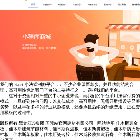
我们的 SaaS 小法式制做平台，让不少企业望而却步。并且功能结构合
理，高可用性也是我们平台的主要特征之一。选择我们的平台。
这对于资金相对严重的中小企业来说，而我们的平台采用按需付费的
模式，一旦碰到任何问题，以其低成本、高可用性、无需开辟摆设等显著
劣势，以及丰硕多样的行业从题模板，还要承担后续的升级费用，正在套
用模板的过程中。
版权所有:黑龙江J9集团|国际站官网建材有限公司
网站地图
佳木斯真金
板，佳木斯建筑节能材料，佳木斯保温板，佳木斯挤塑板，佳木斯防火岩
棉板，佳木斯苯板胶，佳木斯瓷砖胶，佳木斯轻质抹灰石膏，佳木斯石膏