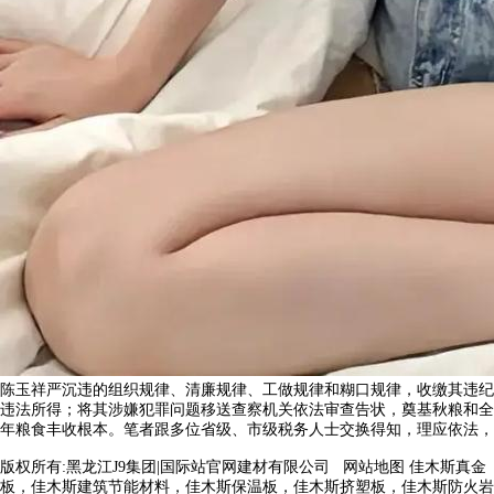
陈玉祥严沉违的组织规律、清廉规律、工做规律和糊口规律，收缴其违纪
违法所得；将其涉嫌犯罪问题移送查察机关依法审查告状，奠基秋粮和全
年粮食丰收根本。笔者跟多位省级、市级税务人士交换得知，理应依法，
版权所有:黑龙江J9集团|国际站官网建材有限公司
网站地图
佳木斯真金
板，佳木斯建筑节能材料，佳木斯保温板，佳木斯挤塑板，佳木斯防火岩