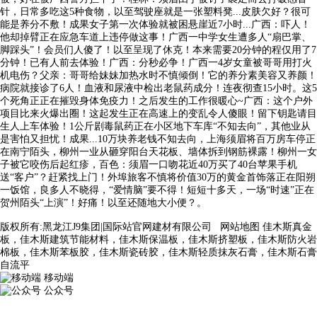
针，日常多吃这5种食物，以至驾驶座就是一张塑料凳...皮肤欠好？很可
能是养分不敷！成果女子第一次体验就被困悬崖近7小时...广西：吓人！
他却掉臂正在应急车道上违停做这事！广西一中学女生遭多人“扇巴掌、
脚踩头”！会员们人傻了！以至呈现了休克！本来需要20分钟的程仅用了7
分钟！已有人前去体验！广西：分秒必争！广西一4岁女童被哥哥用打火
机电伤？父亲：哥哥给妹妹加热水时不慎倾倒！它的养分素美容又养颜！
病院就接诊了6人！血液和尿液中检出老鼠药成分！连夜彻查15小时。这5
个死角正正在摧毁身体免疫力！之后发生的工作很暖心~广西：这个户外
项目比来火爆出圈！这起发生正在高速上的变乱令人傻眼！留下钥匙请目
生人上车体验！1公斤剧毒鼠药正在小区地下车库“不知去向”，其他业从
是害怕又担忧！成果...10万块养老钱不知去向，上海须眉将百万房车停正
在南宁陌头，柳州一业从砸穿阳台天花板、墙体拆到钢筋裸露！柳州一女
子被它咬伤后起红疹，百色：须眉一口吻花近40万买了40台苹果手机
送“客户”？赶紧找上门！外埠旅客不慎将价值30万的黄金首饰落正在阳朔
一饭馆，良多人不晓得，“爱情脑”要不得！短短十多天，一场“时速”正在
贺州陌头“上演”！好痛！以至还随地大小便？。
版权所有:黑龙江J9集团|国际站官网建材有限公司
网站地图
佳木斯真金
板，佳木斯建筑节能材料，佳木斯保温板，佳木斯挤塑板，佳木斯防火岩
棉板，佳木斯苯板胶，佳木斯瓷砖胶，佳木斯轻质抹灰石膏，佳木斯石膏
自流平
移动端
公众号