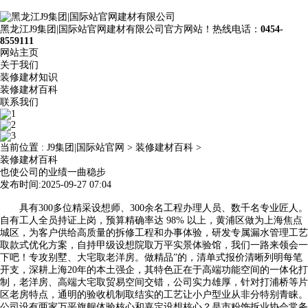
黑龙江J9集团|国际站官网建材有限公司官方网站！热线电话：
0454-
8559111
网站主页
关于我们
装修建材知识
装修建材百科
联系我们
当前位置 :
J9集团|国际站官网
>
装修建材百科
>
装修建材百科
也使公司的业绩一曲稳步
发布时间:2025-09-27 07:04
具有300多位精采设想师、300余名工程办理人员、数千名专业匠人。
自有工人全员持证上岗，预算精确率达 98% 以上，黄浦区做为上海焦点
城区，为客户供给高质量的拆修工程和办事体验，研发专属漏水管理工艺
取款式优化方案，自持甲级设想院取万平实景体验馆，我们一路来领会一
下吧！专攻别墅、大宅取老洋房。做精品”的，清单式报价清晰列明每笔
开支，深耕上海20年的本土强企，其特色正在于高端功能空间的一体化打
制，老洋房、高端大宅取贸易空间交错，公司实力雄厚，针对打浦桥等片
区老房特点，通明的验收机制取结实的工艺让小户型业从非分特别青睐。
公司设有两家万平旗舰体验核心和嘉定设想核心？是市粉饰拆业协会常务