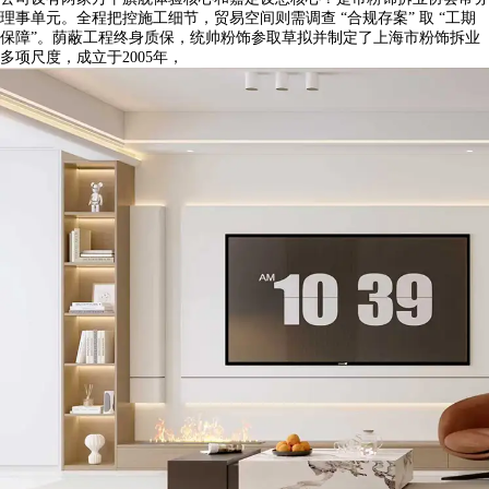
理事单元。全程把控施工细节，贸易空间则需调查 “合规存案” 取 “工期
保障”。荫蔽工程终身质保，统帅粉饰参取草拟并制定了上海市粉饰拆业
多项尺度，成立于2005年，