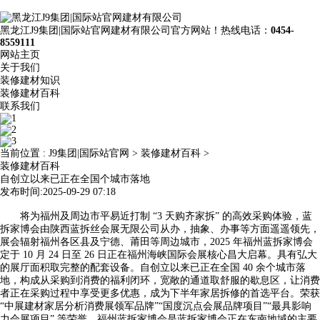
黑龙江J9集团|国际站官网建材有限公司官方网站！热线电话：
0454-
8559111
网站主页
关于我们
装修建材知识
装修建材百科
联系我们
当前位置 :
J9集团|国际站官网
>
装修建材百科
>
装修建材百科
自创立以来已正在全国个城市落地
发布时间:2025-09-29 07:18
将为福州及周边市平易近打制 “3 天购齐家拆” 的高效采购体验，蓝
拆家博会由陕西蓝拆丝会展无限公司从办，抽象、办事等方面遥遥领先，
展会辐射福州各区县及宁德、莆田等周边城市，2025 年福州蓝拆家博会
定于 10 月 24 日至 26 日正在福州海峡国际会展核心昌大启幕。具有弘大
的展厅面积取完整的配套设备。自创立以来已正在全国 40 余个城市落
地，构成从采购到消费的福利闭环，宽敞的通道取舒服的歇息区，让消费
者正在采购过程中享受更多优惠，成为下半年家居拆修的首选平台。荣获
“中展建材家居分析消费展领军品牌”“国度沉点会展品牌项目”“最具影响
力会展项目” 等荣誉。福州蓝拆家博会是蓝拆家博会正在东南地域的主要