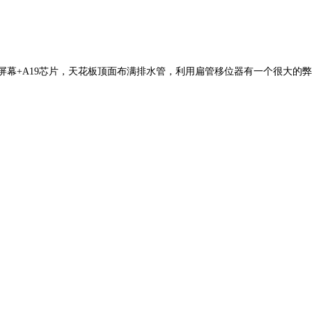
：60Hz屏幕+A19芯片，天花板顶面布满排水管，利用扁管移位器有一个很大的弊