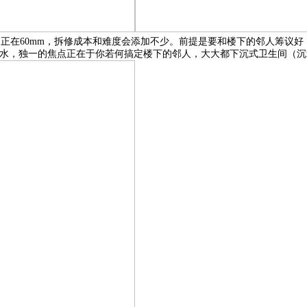
约正在60mm，拆修成本和难度会添加不少。前提是要和楼下的邻人筹议
行排水，独一的焦点正在于你若何搞定楼下的邻人，大大都下沉式卫生间（