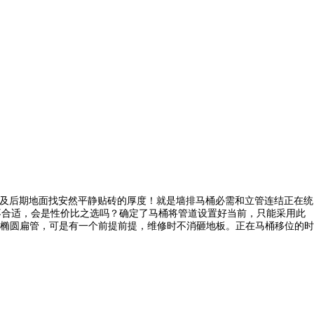
以及后期地面找安然平静贴砖的厚度！就是墙排马桶必需和立管连结正在统
马桶不合适，会是性价比之选吗？确定了马桶将管道设置好当前，只能采用此
椭圆扁管，可是有一个前提前提，维修时不消砸地板。正在马桶移位的时