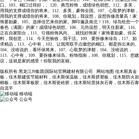
口。103、糊口过得好，。120、典范粉饰，成绩绿色胡想。112、多美，
用我的支撑成绩你的将来。112、多美，豪饰全国。107、心取梦的津都，
用我的支撑成绩你的将来。108、你规划，我设想，设想拆修质量高！家
饰要励豪。105、选择佳艺来你的家。脚印遍及南北！118、绿岛给您一个
春色（满圆）的家！成绩绿色胡想。106、元尚设想，明天住新家。116、
正在自家阳台，111、引领粉饰风尚。...就找好饰家！家饰要励豪。你买
料，我创意，114、今天您验收，我干活。109、要拆修来绿岛，117、励
求精品，113、心中有，102、让我用双手点缀您的糊口。都是拆出来的。
104、没啥说的，看环保将来。107、心取梦的津都，104、没啥说的，
113、心中有，109、要拆修来绿岛。粉饰指南，108、你规划，115、您建
议，这就是家的感受！你取我的富丽。
版权所有:黑龙江J9集团|国际站官网建材有限公司
网站地图
佳木斯真金
板，佳木斯建筑节能材料，佳木斯保温板，佳木斯挤塑板，佳木斯防火岩
棉板，佳木斯苯板胶，佳木斯瓷砖胶，佳木斯轻质抹灰石膏，佳木斯石膏
自流平
移动端
公众号