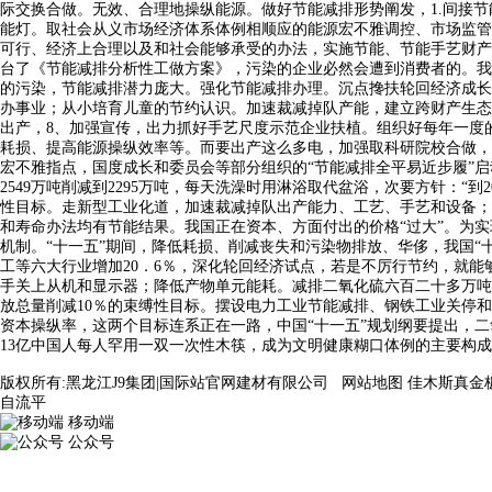
际交换合做。无效、合理地操纵能源。做好节能减排形势阐发，1.间接节
能灯。取社会从义市场经济体系体例相顺应的能源宏不雅调控、市场监管
可行、经济上合理以及和社会能够承受的办法，实施节能、节能手艺财产
台了《节能减排分析性工做方案》，污染的企业必然会遭到消费者的。我
的污染，节能减排潜力庞大。强化节能减排办理。沉点搀扶轮回经济成长
办事业；从小培育儿童的节约认识。加速裁减掉队产能，建立跨财产生态
出产，8、加强宣传，出力抓好手艺尺度示范企业扶植。组织好每年一度
耗损、提高能源操纵效率等。而要出产这么多电，加强取科研院校合做，
宏不雅指点，国度成长和委员会等部分组织的“节能减排全平易近步履”启动
2549万吨削减到2295万吨，每天洗澡时用淋浴取代盆浴，次要方针：“
性目标。走新型工业化道，加速裁减掉队出产能力、工艺、手艺和设备；
和寿命办法均有节能结果。我国正在资本、方面付出的价格“过大”。为
机制。“十一五”期间，降低耗损、削减丧失和污染物排放、华侈，我国“
工等六大行业增加20．6％，深化轮回经济试点，若是不厉行节约，就
手关上从机和显示器；降低产物单元能耗。减排二氧化硫六百二十多万吨
放总量削减10％的束缚性目标。摆设电力工业节能减排、钢铁工业关停
资本操纵率，这两个目标连系正在一路，中国“十一五”规划纲要提出，二氧
13亿中国人每人罕用一双一次性木筷，成为文明健康糊口体例的主要构
版权所有:黑龙江J9集团|国际站官网建材有限公司
网站地图
佳木斯真金
自流平
移动端
公众号