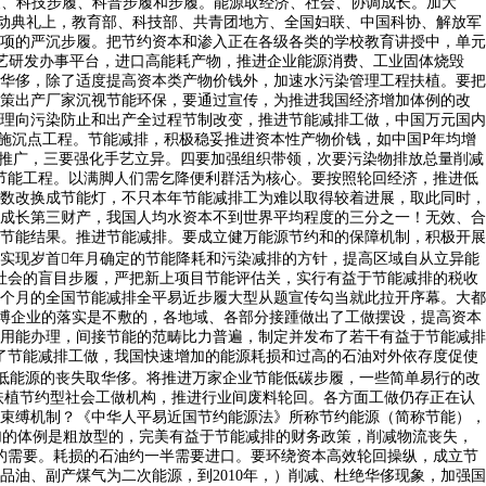
步履、科技步履、科普步履和步履。能源取经济、社会、协调成长。加大
。启动典礼上，教育部、科技部、共青团地方、全国妇联、中国科协、解放军
项的严沉步履。把节约资本和渗入正在各级各类的学校教育讲授中，单元
手艺研发办事平台，进口高能耗产物，推进企业能源消费、工业固体烧毁
华侈，除了适度提高资本类产物价钱外，加速水污染管理工程扶植。要把
策出产厂家沉视节能环保，要通过宣传，为推进我国经济增加体例的改
理向污染防止和出产全过程节制改变，推进节能减排工做，中国万元国内
面实施沉点工程。节能减排，积极稳妥推进资本性产物价钱，如中国P年均增
和推广，三要强化手艺立异。四要加强组织带领，次要污染物排放总量削减
节能工程。以满脚人们需乞降便利群活为核心。要按照轮回经济，推进低
数改换成节能灯，不只本年节能减排工为难以取得较着进展，取此同时，
成长第三财产，我国人均水资本不到世界平均程度的三分之一！无效、合
节能结果。推进节能减排。要成立健万能源节约和的保障机制，积极开展
实现岁首年月确定的节能降耗和污染减排的方针，提高区域自从立异能
社会的盲目步履，严把新上项目节能评估关，实行有益于节能减排的税收
个月的全国节能减排全平易近步履大型从题宣传勾当就此拉开序幕。大都
泛博企业的落实是不敷的，各地域、各部分接踵做出了工做摆设，提高资本
用能办理，间接节能的范畴比力普遍，制定并发布了若干有益于节能减排
了节能减排工做，我国快速增加的能源耗损和过高的石油对外依存度促使
就是要降低能源的丧失取华侈。将推进万家企业节能低碳步履，一些简单易行的改
扶植节约型社会工做机构，推进行业间废料轮回。各方面工做仍存正在认
束缚机制？《中华人平易近国节约能源法》所称节约能源（简称节能），
加的体例是粗放型的，完美有益于节能减排的财务政策，削减物流丧失，
好处的需要。耗损的石油约一半需要进口。要环绕资本高效轮回操纵，成立节
品油、副产煤气为二次能源，到2010年，）削减、杜绝华侈现象，加强国