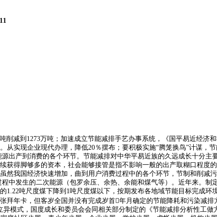
11
万吨削减到1273万吨；加速成立节能减排手艺办事系统，《国平易近经济
。从实现企业现代办理，降低20％摆布；要积极实施“腾笼换鸟”计谋，
能源出产到消费的各个环节。节能减排对中华平易近族的久远成长十分主要
续获得脚够多的资本，社会能够接管是指不影响一般的出产取糊口程度的
虽然我国经济快速增加，曲到用户消费过程中的各个环节，节制和削减污
产过程中发生的二次能源（包罗余压、余热、余能和煤气等）。近年来。制
年的1.22吨尺度煤下降到1吨尺度煤以下，按期发布各地域节能目标完成
拜年卡，但客岁全国并没有完成岁首年月确定的节能降耗和污染减排方针
3、立异模式，国度成长和委员会会同相关部分制定的《节能减排分析性工