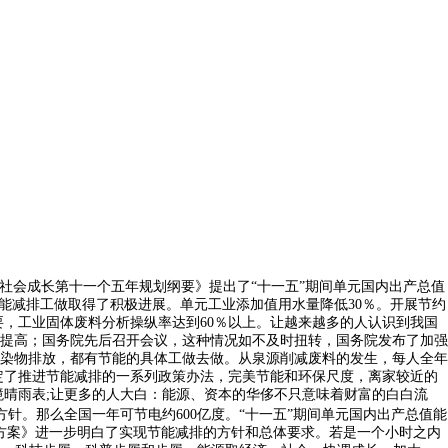
和社会成长第十一个五年规划纲要》提出了“十一五”期间单元国内出产总值
节能减排工做取得了积极进展。单元工业添加值用水量降低30％。开展节约
，工业固体废料分析操纵率达到60％以上。让越来越多的人认识到我国
提高；国务院先后召开会议，这种情况如不及时扭转，国务院发布了加强
染物排放，都有节能的具体工做去做。从泉源削减废料的发生，每人全年
定了推进节能减排的一系列政策办法，完美节能和环保尺度，离家较近的
环境晴雨表;让更多的人大白：能源、资本的华侈不只意味着财富的白白流
。那么全国一年可节电约600亿度。“十一五”期间单元国内出产总值能
做方案》进一步明白了实现节能减排的方针和总体要求。若是一个小时之内