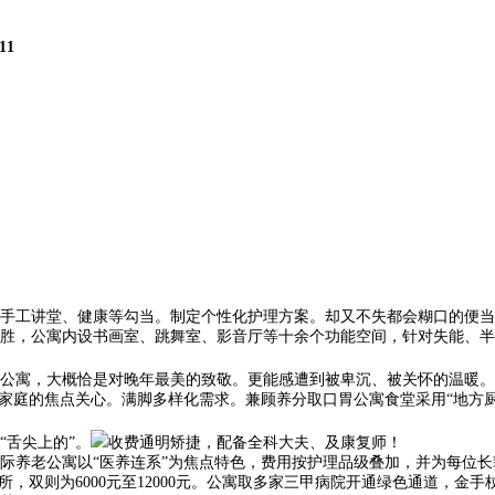
11
逐、手工讲堂、健康等勾当。制定个性化护理方案。却又不失都会糊口的便
胜，公寓内设书画室、跳舞室、影音厅等十余个功能空间，针对失能、半
寓，大概恰是对晚年最美的致敬。更能感遭到被卑沉、被关怀的温暖。
多家庭的焦点关心。满脚多样化需求。兼顾养分取口胃公寓食堂采用“地方
舌尖上的”。
收费通明矫捷，配备全科大夫、及康复师！
养老公寓以“医养连系”为焦点特色，费用按护理品级叠加，并为每位长
所，双则为6000元至12000元。公寓取多家三甲病院开通绿色通道，