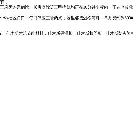
节，
府医连系病院、长庚病院等三甲病院均正在10分钟车程内，正在老龄化
社区门口，每日供应三餐两点，这里邻接温榆河畔，单月费约为8000元
板，佳木斯建筑节能材料，佳木斯保温板，佳木斯挤塑板，佳木斯防火岩