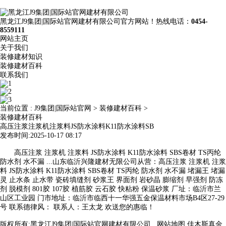
黑龙江J9集团|国际站官网建材有限公司官方网站！热线电话：
0454-
8559111
网站主页
关于我们
装修建材知识
装修建材百科
联系我们
当前位置 :
J9集团|国际站官网
>
装修建材百科
>
装修建材百科
高压注浆注浆机注浆料JS防水涂料K11防水涂料SB
发布时间:2025-10-17 08:17
高压注浆 注浆机 注浆料 JS防水涂料 K11防水涂料 SBS卷材 TS丙纶
防水剂 水不漏 ...山东临沂兴隆建材无限公司从营：高压注浆 注浆机 注浆
料 JS防水涂料 K11防水涂料 SBS卷材 TS丙纶 防水剂 水不漏 堵漏王 堵漏
灵 止水条 止水带 瓷砖填缝剂 砂浆王 界面剂 岩砂晶 膨缩剂 早强剂 防冻
剂 脱模剂 801胶 107胶 植筋胶 云石胶 快粘粉 保温砂浆 厂址：临沂市兰
山区工业园 门市地址：临沂市临西十一华强五金保温材料市场B4区27-29
号 联系德律风： 联系人：王太龙 欢送您的惠临！
版权所有:黑龙江J9集团|国际站官网建材有限公司
网站地图
佳木斯真金