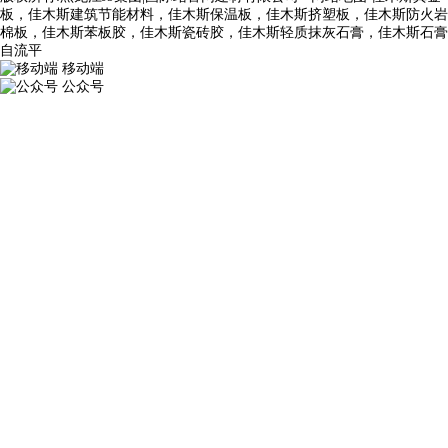
板，佳木斯建筑节能材料，佳木斯保温板，佳木斯挤塑板，佳木斯防火岩
棉板，佳木斯苯板胶，佳木斯瓷砖胶，佳木斯轻质抹灰石膏，佳木斯石膏
自流平
移动端
公众号