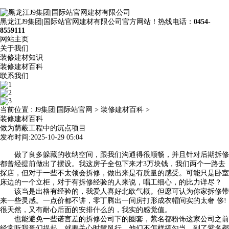
黑龙江J9集团|国际站官网建材有限公司官方网站！热线电话：
0454-
8559111
网站主页
关于我们
装修建材知识
装修建材百科
联系我们
当前位置 :
J9集团|国际站官网
>
装修建材百科
>
装修建材百科
做为荫蔽工程中的沉点项目
发布时间:2025-10-29 05:04
做了良多躲藏的收纳空间，跟我们沟通得很顺畅，并且针对后期拆修
都曾经提前做出了摆设。我这房子全包下来才3万块钱，我们两个一路去
探店，但对于一些不太领会拆修，做出来是有质量的感受。可能只是卧室
床边的一个立柜，对于有拆修经验的人来说，唱工细心，的比力详尽？
该当是出格有经验的，我爱人喜好北欧气概。但愿可认为你家拆修带
来一些灵感。一点价都不讲，零丁腾出一间房打形成衣帽间实的太奢 侈!
很天然，又有耐心后面的安排什么的，我实的感觉值。
也能避免一些诺言差的拆修公司下的圈套，紫名都粉饰这家公司之前
经常听我哥们提起。就要关心时髦风行。他们不怎样搞勾当，到了紫名都