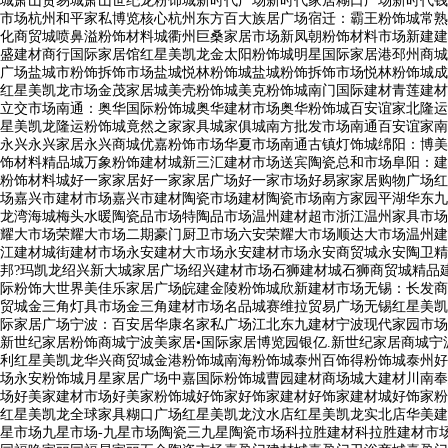
城萧山贸易城萧山世纪龙粉饰城新时代广场新时代家居糊口广场新时代钱
市场杭州和平家私博览核心杭州东方百大族居广场宿迁：霸王粉饰城常熟
化商贸城喷鼻溢粉饰材料城衢州巨桑家居市场新凤朝粉饰材料市场新建建
盛建材商行国际家居馆红星美凯龙金太阳粉饰城明星国际家居港邳州商城
广场盐城市粉饰拆饰市场盐城悦林粉饰城盐城粉饰拆饰市场悦林粉饰城成
红星美凯龙市场金茂家居城美壳粉饰城美克粉饰城南门国际建材青莲建材
立交市场南通：奥华国际粉饰城奥华建材市场奥华粉饰城百安谊家北隆运
星美凯龙隆运粉饰城竟然之家家具城家俱城南方批发市场南通百安谊家南
永兴永兴家居永兴商城优嘉粉饰市场华夏市场南通古镇灯饰城绵阳：博美
饰材料精品城万象粉饰建材城新三汇建材市场送宾陶瓷总和市场阜阳：建
粉饰材料城好一家家居好一家家居广场好一家市场好易家家居购物广场红
场嘉兴市建材市场嘉兴市建材陶瓷市场建材陶瓷市场南方家园平湖华东九
龙湾海城梅头水暖陶瓷品市场特陶品市场温州建材超市浙江温州家具市场
耀大市场荣耀大市场二期豪门厨卫市场六安荣耀大市场顺达大市场温州建
江建材城街建材市场永安建材大市场永安建材市场永安商贸城永安陶卫精
邦?玛凯龙绍兴新大城家居广场绍兴建材市场石狮建材城石狮商贸城精品
际粉饰大世界美佳乐家居广场皖建金陵粉饰城欣新建材市场无锡：长发商
贸城金三角灯具市场金三角建材市场名品城赛维拉贸易广场无锡红星美凯
际家居广场宁波：百安居华康名家私广场江北东九建材宁波现代家园市场
新世纪家居粉饰商城宁波美家居•国际家居博览园银亿.新世纪家居商城
利红星美凯龙华兴商贸城金港粉饰城南海粉饰城泰州百饰得粉饰城泰州好
场永安粉饰城月星家居广场中嘉国际粉饰城曹园建材商场城大建材川南奉
场好美家建材市场好美家粉饰城好饰家好饰家建材好饰家建材城好饰家粉
红星美凯龙全球家具糊口广场红星美凯龙汶水店红星美凯龙实北店华美建
星市场九星市场-九星市场陶瓷三九星陶瓷市场科拉胜建材科拉胜建材市