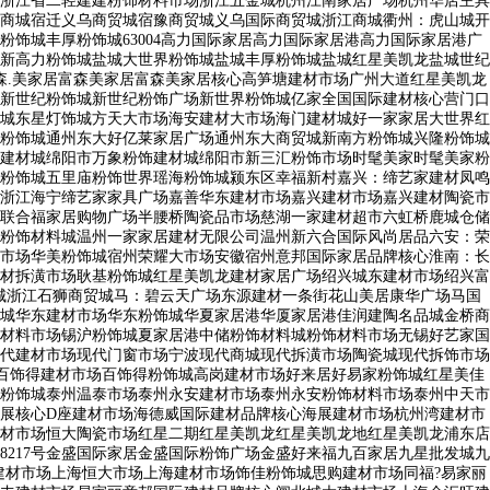
浙江省二轻建建粉饰材料市场浙江五金城杭州江南家居广场杭州华店主具
商城宿迁义乌商贸城宿豫商贸城义乌国际商贸城浙江商城衢州：虎山城开
饰城丰厚粉饰城63004高力国际家居高力国际家居港高力国际家居港广
新高力粉饰城盐城大世界粉饰城盐城丰厚粉饰城盐城红星美凯龙盐城世纪
森.美家居富森美家居富森美家居核心高笋塘建材市场广州大道红星美凯龙
新世纪粉饰城新世纪粉饰广场新世界粉饰城亿家全国国际建材核心营门口
城东星灯饰城方天大市场海安建材大市场海门建材城好一家家居大世界红
粉饰城通州东大好亿莱家居广场通州东大商贸城新南方粉饰城兴隆粉饰城
建材城绵阳市万象粉饰建材城绵阳市新三汇粉饰市场时髦美家时髦美家粉
粉饰城五里庙粉饰世界瑶海粉饰城颍东区幸福新村嘉兴：缔艺家建材凤鸣
浙江海宁缔艺家家具广场嘉善华东建材市场嘉兴建材市场嘉兴建材陶瓷市
联合福家居购物广场半腰桥陶瓷品市场慈湖一家建材超市六虹桥鹿城仓储
粉饰材料城温州一家家居建材无限公司温州新六合国际风尚居品六安：荣
市场华美粉饰城宿州荣耀大市场安徽宿州意邦国际家居品牌核心淮南：长
材拆潢市场耿基粉饰城红星美凯龙建材家居广场绍兴城东建材市场绍兴富
城浙江石狮商贸城马：碧云天广场东源建材一条街花山美居康华广场马国
城华东建材市场华东粉饰城华夏家居港华厦家居港佳润建陶名品城金桥商
材料市场锡沪粉饰城夏家居港中储粉饰材料城粉饰材料市场无锡好艺家国
代建材市场现代门窗市场宁波现代商城现代拆潢市场陶瓷城现代拆饰市场
场百饰得建材市场百饰得粉饰城高岗建材市场好来居好易家粉饰城红星美佳
粉饰城泰州温泰市场泰州永安建材市场泰州永安粉饰材料市场泰州中天市
展核心D座建材市场海德威国际建材品牌核心海展建材市场杭州湾建材市
材市场恒大陶瓷市场红星二期红星美凯龙红星美凯龙地红星美凯龙浦东店
217号金盛国际家居金盛国际粉饰广场金盛好来福九百家居九星批发城九
建材市场上海恒大市场上海建材市场饰佳粉饰城思购建材市场同福?易家丽