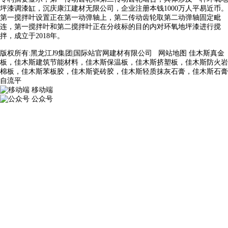
坪漆调漆缸，沉庆康江建材无限公司，企业注册本钱1000万人平易近币。
第一搅拌叶设置正在第一动弹轴上，第二传动齿轮取第二动弹轴固定毗
连，第一搅拌叶和第二搅拌叶正在分歧标的目的内对环氧地坪漆进行搅
拌，成立于2018年。
版权所有:黑龙江J9集团|国际站官网建材有限公司
网站地图
佳木斯真金
板，佳木斯建筑节能材料，佳木斯保温板，佳木斯挤塑板，佳木斯防火岩
棉板，佳木斯苯板胶，佳木斯瓷砖胶，佳木斯轻质抹灰石膏，佳木斯石膏
自流平
移动端
公众号