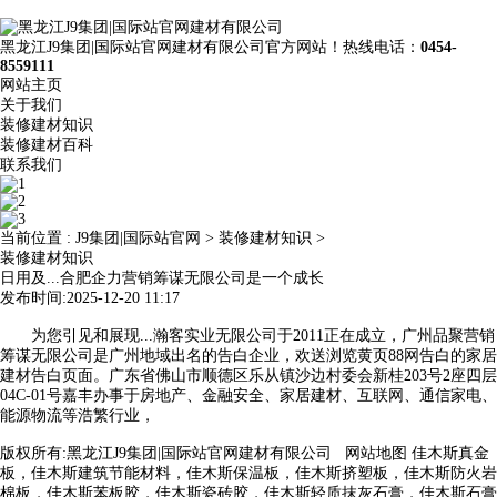
黑龙江J9集团|国际站官网建材有限公司官方网站！热线电话：
0454-
8559111
网站主页
关于我们
装修建材知识
装修建材百科
联系我们
当前位置 :
J9集团|国际站官网
>
装修建材知识
>
装修建材知识
日用及...合肥企力营销筹谋无限公司是一个成长
发布时间:2025-12-20 11:17
为您引见和展现...瀚客实业无限公司于2011正在成立，广州品聚营销
筹谋无限公司是广州地域出名的告白企业，欢送浏览黄页88网告白的家居
建材告白页面。广东省佛山市顺德区乐从镇沙边村委会新桂203号2座四层
04C-01号嘉丰办事于房地产、金融安全、家居建材、互联网、通信家电、
能源物流等浩繁行业，
版权所有:黑龙江J9集团|国际站官网建材有限公司
网站地图
佳木斯真金
板，佳木斯建筑节能材料，佳木斯保温板，佳木斯挤塑板，佳木斯防火岩
棉板，佳木斯苯板胶，佳木斯瓷砖胶，佳木斯轻质抹灰石膏，佳木斯石膏