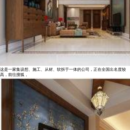
这是一家集设想、施工、从材、软拆于一体的公司，正在全国出名度较
高，前往搜狐，