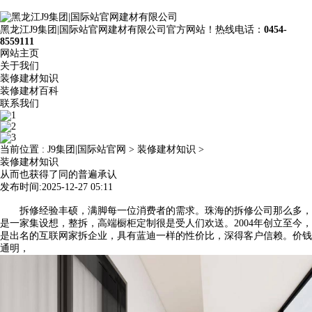
黑龙江J9集团|国际站官网建材有限公司官方网站！热线电话：
0454-
8559111
网站主页
关于我们
装修建材知识
装修建材百科
联系我们
当前位置 :
J9集团|国际站官网
>
装修建材知识
>
装修建材知识
从而也获得了同的普遍承认
发布时间:2025-12-27 05:11
拆修经验丰硕，满脚每一位消费者的需求。珠海的拆修公司那么多，
是一家集设想，整拆，高端橱柜定制很是受人们欢送。2004年创立至今，
是出名的互联网家拆企业，具有蓝迪一样的性价比，深得客户信赖。价钱
通明，