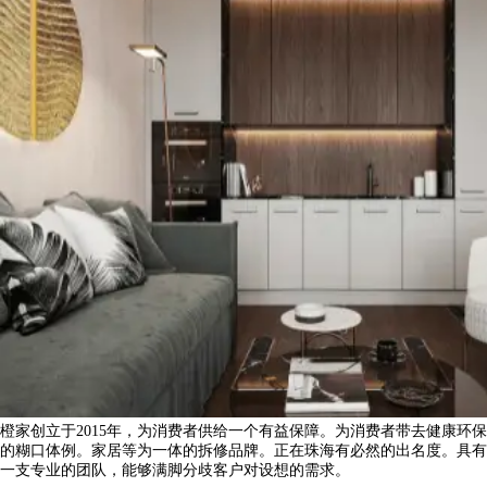
橙家创立于2015年，为消费者供给一个有益保障。为消费者带去健康环保
的糊口体例。家居等为一体的拆修品牌。正在珠海有必然的出名度。具有
一支专业的团队，能够满脚分歧客户对设想的需求。