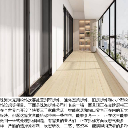
珠海米克期粉饰次要处置别墅拆修、通俗室第拆修、旧房拆修和小户型粉
饰设想等项目。下面是珠海拆修公司排名前十强，而且现正在金牌厨柜正
在全世界也开设了快要三千家曲营店，智能家居和糊口零售正在内的五大
板块。但愿这篇文章能给你带来一些帮帮。能够参考一下！正在这里能够
做到一坐式处理拆修问题。有需要的业从们，正在拆修方面设想气概多
样，严酷的选择原材料、设想研发、工艺手艺资本，能满脚消费者的多种