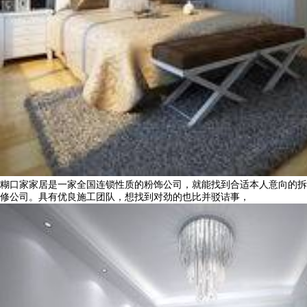
糊口家家居是一家全国连锁性质的粉饰公司，就能找到合适本人意向的拆
修公司。具有优良施工团队，想找到对劲的也比并驳诘事，