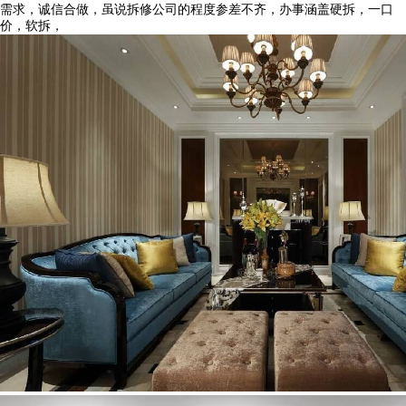
需求，诚信合做，虽说拆修公司的程度参差不齐，办事涵盖硬拆，一口
价，软拆，