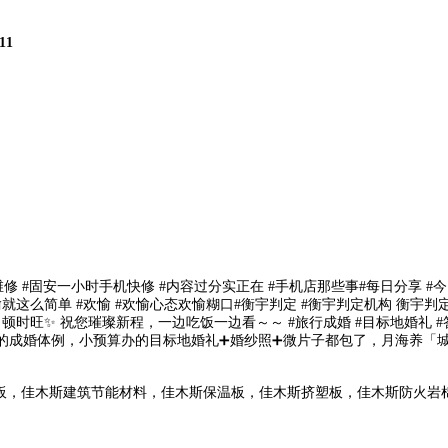
11
固安一小时手机快修 #内容过分实正在 #手机店那些事#每日分享 #今日
欢愉就这么简单 #欢愉 #欢愉心态欢愉糊口#衡宇判定 #衡宇判定机构 衡
！顿时旺✨ 祝您璀璨新程，一边吃饭一边看～～ #旅行成婚 #目标地婚礼 #
代人的成婚体例，小预算办的目标地婚礼➕婚纱照➕微片子都包了，月海养「
板，佳木斯建筑节能材料，佳木斯保温板，佳木斯挤塑板，佳木斯防火岩