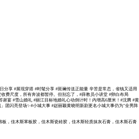
分享 #展现穿搭 #时髦分享 #斑斓传送正能量 辛苦是常态，省钱又适用
宇判定收费尺度，所有奔波都暂停。但别忘了，#薛教员小讲堂 #卵白布局
答谢宴 #雪山婚礼 #丽江目标地婚礼心动倒计时！内增高6厘米！#沈腾 #黄
城」团闪亮登场✨#小城大事 #赵丽颖黄晓明新剧更名小城大事仍为“全男阵
棉板，佳木斯苯板胶，佳木斯瓷砖胶，佳木斯轻质抹灰石膏，佳木斯石膏