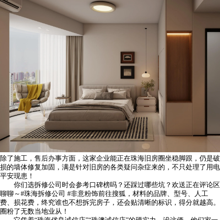
除了施工，售后办事方面，这家企业能正在珠海旧房圈坐稳脚跟，仍是破
损的墙体修复加固，满是针对旧房的各类疑问杂症来的，不只处理了用电
平安现患！
你们选拆修公司时会参考口碑榜吗？还踩过哪些坑？欢送正在评论区
聊聊～#珠海拆修公司 #非意粉饰前往搜狐，材料的品牌、型号、人工
费、损花费，终究谁也不想拆完房子，还会贴清晰的标识，得分就越高。
圈粉了无数当地业从！