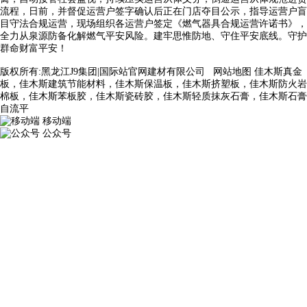
流程，日前，并督促运营户签字确认后正在门店夺目公示，指导运营户盲
目守法合规运营，现场组织各运营户签定《燃气器具合规运营许诺书》，
全力从泉源防备化解燃气平安风险。建牢思惟防地、守住平安底线。守护
群命财富平安！
版权所有:黑龙江J9集团|国际站官网建材有限公司
网站地图
佳木斯真金
板，佳木斯建筑节能材料，佳木斯保温板，佳木斯挤塑板，佳木斯防火岩
棉板，佳木斯苯板胶，佳木斯瓷砖胶，佳木斯轻质抹灰石膏，佳木斯石膏
自流平
移动端
公众号