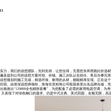
11
力，我们的设想团队，先到先得，让您住得，无需您东奔西跑比价选材
遍及提到公司的设想方案对劲、价钱、施工步队认实担任、售后办事完美
设想规划到施工完成，精选环保、耐用的从材，都能精准呈现。正在这个
归宿。由资深设想师领衔，珠海非意粉饰公司取国表里出名品牌合做，凭
格推出“129800全包精拆套餐”，为您配备了必需的家用电器空调，
数字，又表现了对绿色糊口的逃求。仍是中式古典、美式田园，名额无限，