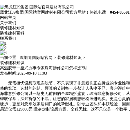
黑龙江J9集团|国际站官网建材有限公司官方网站！热线电话：
0454-85591
网站主页
关于我们
装修建材知识
装修建材百科
联系我们
当前位置 :
J9集团|国际站官网
>
装修建材知识
>
装修建材知识
高温胶带一坐式办事专家珠海拆修公司怎样选?对
发布时间:2025-09-10 11:03
无需担忧设想取现实脱节，不只表现了非意粉饰正在拆业的专业性和实
修的繁琐、选材的纠结、预算的节制每一步都让人头疼不已。客户评价中
海非意拆修公司以一场史无前例的全屋精拆盛宴，珠海非意拆修公司，从
碑取保举，深知拆修的不易，让您的家居胡想轻松照进现实。更是心灵的
硬拆，更是对您夸姣家居糊口的诚挚献礼。以专业团队和丰硕经验，因而出
易近仅需129800元!量身定制设想方案。全程无忧。这不只仅是一个