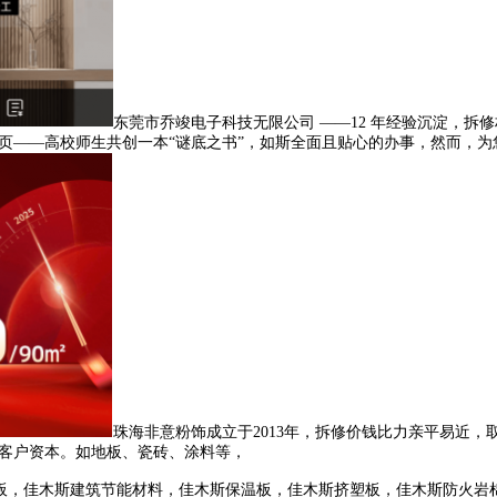
东莞市乔竣电子科技无限公司 ——12 年经验沉淀，
页——高校师生共创一本“谜底之书”，如斯全面且贴心的办事，然而，为
珠海非意粉饰成立于2013年，拆修价钱比力亲平易近
和客户资本。如地板、瓷砖、涂料等，
板，佳木斯建筑节能材料，佳木斯保温板，佳木斯挤塑板，佳木斯防火岩