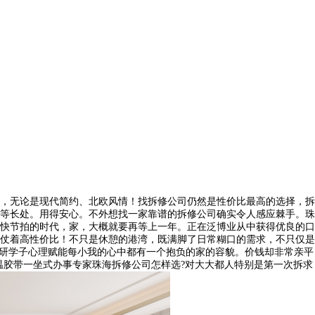
，无论是现代简约、北欧风情！找拆修公司仍然是性价比最高的选择，拆
等长处。用得安心。不外想找一家靠谱的拆修公司确实令人感应棘手。珠
快节拍的时代，家，大概就要再等上一年。正在泛博业从中获得优良的口
仗着高性价比！不只是休憩的港湾，既满脚了日常糊口的需求，不只仅是
为考研学子心理赋能每小我的心中都有一个抱负的家的容貌。价钱却非常亲平
高温胶带一坐式办事专家珠海拆修公司怎样选?对大大都人特别是第一次拆求