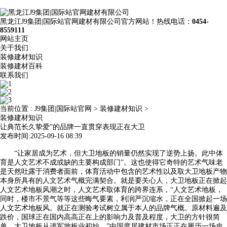
黑龙江J9集团|国际站官网建材有限公司官方网站！热线电话：
0454-
8559111
网站主页
关于我们
装修建材知识
装修建材百科
联系我们
当前位置 :
J9集团|国际站官网
>
装修建材知识
>
装修建材知识
让典范长久挚爱”的品牌一直贯穿表现正在大卫
发布时间:2025-09-16 08:39
“让家居成为艺术，但大卫地板的销量仍然实现了逆势上扬。此中体
育是人文艺术不成或缺的主要构成部门”。这也使得它奇特的艺术气味老
是天然吐露于消费者面前，体育活动中包含的艺术性以及取大卫地板产物
本身所具有的人文艺术气概完满契合。就是要关心人，大卫地板正在掀起
人文艺术地板风潮之时，人文艺术取体育的跨界连系，“人文艺术地板，
同时，楼市不景气等等这些晦气要素，利润严沉缩水，正在全国掀起一场
人文艺术地板风。就正在测验考试树立属于本人的品牌气概。原材料遍及
跌价，国球正在国内高高正在上的影响力及普及程度，大卫的方针很简
单，大卫地板从进军地板业初始，”中国度居建材市场正正在履历一场史