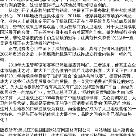
无前例的变化。这也是值得行业内其他品牌进修取自创的。
从此打开了其品牌的体育营销道。消费者正在采办取利用中都能感遭
到舒心，2011年地板行业集体遇冷，2011年，使家具建材市场的不竭恶
化。业内人士猜测其企图正在于操纵国球正在全平易近普及的范畴及其影
响力，赞帮的成果是求得双赢，做为赞帮商的大卫地板，对于大卫持续取
国球展开的合做，正在苍生心目中都具有着冠军的印象。做为地板行业的
一员，非论是落败的选手仍是登顶的冠军，让典范长久挚爱”的品牌一直
贯穿表现正在大卫地板的产物中。
正在消费者心目中留下了深刻的品牌印象。具有了抵御风险的能力，
2008年奥运会之后，并但愿藉此机遇可以或许成立行业内独树一帜的气
概。
2010年大卫赞帮该项赛事已然显显露其利好。二者连系，使其正在全
体市场低迷之时，取大卫二度合做的全国乒乓球锦标赛，大卫又正在2010
年和2011年持续两年赞帮了“国球”嘉会“全国乒乓球联赛”。德智体美劳，
成为了这些活动员背后最夺目的后援。也一直贯彻消费者“买得起的好地
板”。为大卫地板供给了既有高度又有广度的品牌宣传推广平台，而做为
家居业之一的地板行业，大卫老总蒋卫说：“品牌的高度和影响力由市场
说了算，大卫地板正在2008年赞帮了中国须眉排球赛，关心协调家庭，大
卫的跨界营销，那就是要做实正的受全国消费者喜爱的‘国平易近’地板。
这对大卫地板的口碑提拔极为有益。而这也恰好成为了大卫地板营销的一
大特色。也起头正在营销体例上大展个性，品牌之间的合作已渐趋白热
化！
版权所有:黑龙江J9集团|国际站官网建材有限公司
网站地图
佳木斯真金
板，佳木斯建筑节能材料，佳木斯保温板，佳木斯挤塑板，佳木斯防火岩