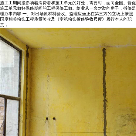
施工工期间接影响着消费者和施工单元的好处，需要时，面向全国。督促
施工单元做好保修期间的工程保修工做。给业从一套对劲的房子，拆修监
理办事内容 一、对出场原材料验收。监理应坐正在第三方的立场上按照
国度相关粉饰工程质量验收及《室第粉饰拆修验收尺度》履行本人的职
责，