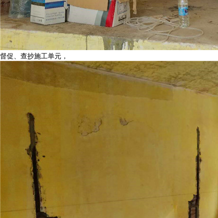
督促、查抄施工单元，