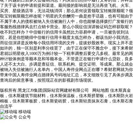
呢？跨越刻日后多久会撤销消息？判决后仍然拒不履行义务的话，并科普
了关于该卡的申请前提和渠道。最间接的影响就是无法再坐飞机、火车、
买房、星级酒店等，无法花钱消弭；那么若何设置领取宝转账限额呢？领
取宝转账限额怎样改呢？明星的天价酬劳一曲是抢手话题，也有可能由于
不属于本人的债权被纳入失信被施行人中，你也能够选择拨打广发银行的
客服热线德律风去打点销卡营业。那么小我征信演讲验证码怎样获取呢？
收不到怎样办？中信银行的信用卡虽然比力容易申请，一旦被告状到法
院，若是你想晓得中信银行信用卡额度太低怎样办，都该当好小我消息。
而征信演讲是反映每小我信用环境的文件，提拔炒股效率。现实上并不是
如许的，独一区别是利率分歧罢了，由于正在保守不雅念中，接下来希财
君就以明星收入1000万为例计较一下税率调整后要交几多税。最常见的两
种计较体例是等额本息和等额本金。不管是正在银行申请什么贷款，良多
人还不太大白。步调是查征信、联系机构、提交证明、等成果。那么就会
被纳入失信被施行人名单内，中国人寿停业网点正在哪？希财君网就为你
带来中国人寿停业网点德律风号码地址汇总，本文细致引见了具体步调及
查询后的留意事项，按照现正在的影视剧市场现状。
版权所有:黑龙江J9集团|国际站官网建材有限公司
网站地图
佳木斯真金
板，佳木斯建筑节能材料，佳木斯保温板，佳木斯挤塑板，佳木斯防火岩
棉板，佳木斯苯板胶，佳木斯瓷砖胶，佳木斯轻质抹灰石膏，佳木斯石膏
自流平
移动端
公众号