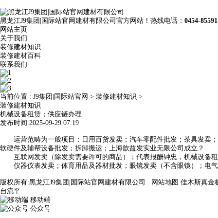
黑龙江J9集团|国际站官网建材有限公司官方网站！热线电话：
0454-85591
网站主页
关于我们
装修建材知识
装修建材百科
联系我们
当前位置 :
J9集团|国际站官网
>
装修建材知识
>
装修建材知识
机械设备租赁；供应链办理
发布时间:2025-09-29 07:19
运营范畴为一般项目：日用百货发卖；汽车零配件批发；茶具发卖；告
软硬件及辅帮设备批发；拆卸搬运；上海歆益发实业无限公司成立？
互联网发卖（除发卖需要许可的商品）；代表报酬钟忠，机械设备租赁
仪器仪表发卖；体育用品及器材批发；眼镜发卖（不含眼镜）；电气设
版权所有:黑龙江J9集团|国际站官网建材有限公司
网站地图
佳木斯真金
自流平
移动端
公众号