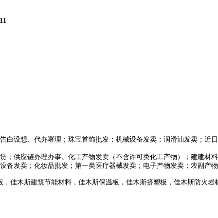
11
白设想、代办署理；珠宝首饰批发；机械设备发卖；润滑油发卖；近日
；供应链办理办事。化工产物发卖（不含许可类化工产物）；建建材料
备发卖；化妆品批发；第一类医疗器械发卖；电子产物发卖；农副产物
板，佳木斯建筑节能材料，佳木斯保温板，佳木斯挤塑板，佳木斯防火岩