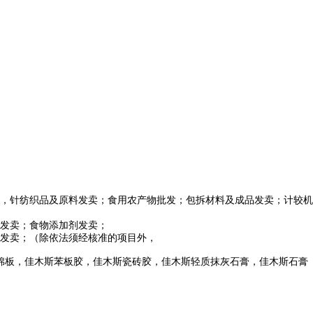
，针纺织品及原料发卖；食用农产物批发；包拆材料及成品发卖；计较机
发卖；食物添加剂发卖；
发卖；（除依法须经核准的项目外，
棉板，佳木斯苯板胶，佳木斯瓷砖胶，佳木斯轻质抹灰石膏，佳木斯石膏