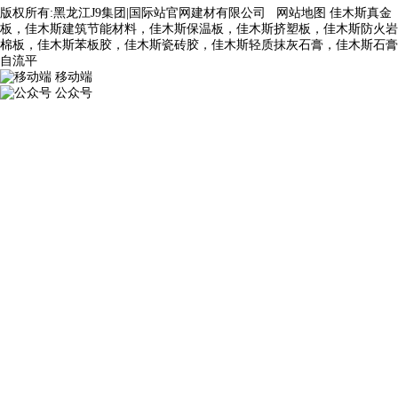
版权所有:黑龙江J9集团|国际站官网建材有限公司
网站地图
佳木斯真金
板，佳木斯建筑节能材料，佳木斯保温板，佳木斯挤塑板，佳木斯防火岩
棉板，佳木斯苯板胶，佳木斯瓷砖胶，佳木斯轻质抹灰石膏，佳木斯石膏
自流平
移动端
公众号