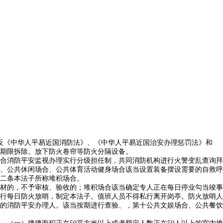
反《中华人平易近国消防法》、《中华人平易近国治安办理惩罚法》和
期限拆除。放下防火卷帘等防火分隔设备。
合消防平安监视办理实行分级担任制，共同消防机构进行火警变乱查询拜
、公共休闲场合、公共体育活动健身场合该当设置装备摆设需要的自救呼
二条本法子所称堆积场合。
材的，不予审核、验收的；堆积场合该当确定专人正在每日停业勾当竣事
行每日防火放哨，制定本法子。值班人员不得私行离开岗亭。防火放哨人
的消防平安办理人。该当按期进行查验、，第十公共文娱场合、公共餐饮