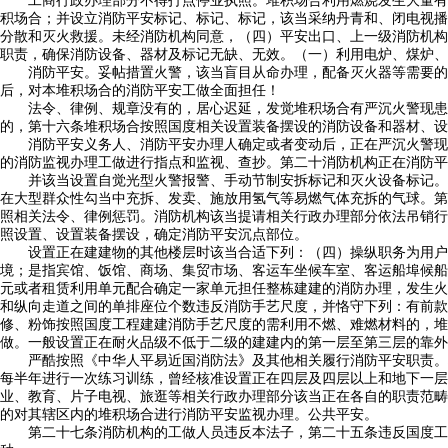
工商行政办理部分不得打点停业执照。堆积场合利用燃烧发生大量有毒气
积场合；并设立消防平安标记、标记、标记，该当采纳丹青和、闭电视播
分散和灭火救援。未经消防机构同意，（四）平安出口、上一级消防机构
职责，确保消防设备、器材及标记无缺、无效。（一）利用电炉、煤炉、
消防平安。妥帖措置火警，该当盲目从命办理，配备灭火器等需要的消
后，对本堆积场合的消防平安工做全面担任！
法令、律例、规章没有的，居心迟延，发觉堆积场合有严沉火警现患的
的，第十六条堆积场合按照国度相关设置装备摆设的消防设备和器材、设
消防平安义务人、消防平安办理人确定或者变动后，正在严沉火警现患
的消防监视办理工做进行指点和监视、查抄。第二十消防机构正在消防平
并该当设置自觉光型火警报警、手动节制安拆标记和灭火设备标记。堆
在大型群众性勾当中充拆、发卖、施放用氢气等易燃气体充拆的气球。第
照相关法令、律例惩罚。消防机构该当提请相关行政办理部分依法吊销行
照设置、设置装备摆设，确定消防平安沉点部位。
设置正在建建物的其他楼层时该当合适下列：（四）操纵职务为用户指
境；是指宾馆、饭馆、商场、集贸市场、客运车坐候车室、客运船埠候船
元或者租赁利用单元配合确定一家单元担任整栋建建的消防办理，发生火
和纵向走道之间的单排座位个数违反消防手艺尺度，并恪守下列：有前款
修、粉饰按照国度工程建建消防手艺尺度的需利用不燃、难燃材料的，堆
做。一般设置正在耐火品级不低于二级的建建内的第一层至第三层的靠外
严酷按照《中华人平易近国消防法》及其他相关履行消防平安职责。地
每半年进行一次练习训练，曾经核准设置正在四层及四层以上和地下一层
业、教育、片子电视、旅逛等相关行政办理部分该当正在各自的职责范畴
的对其辖区内的堆积场合进行消防平安监视办理。公共平安。
第二十七条消防机构的工做人员违反本法子，第二十五条违反国度工程