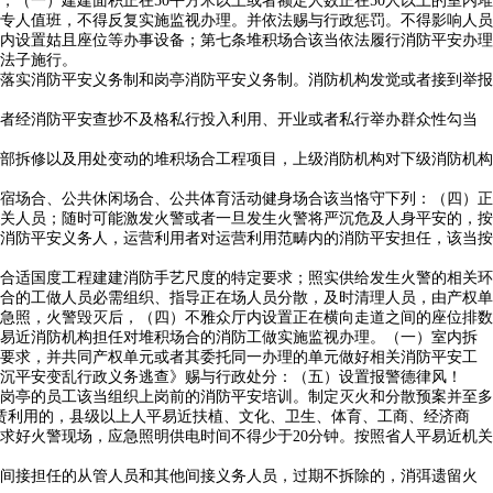
一）建建面积正在50平方米以上或者额定人数正在50人以上的室内堆
专人值班，不得反复实施监视办理。并依法赐与行政惩罚。不得影响人员
内设置姑且座位等办事设备；第七条堆积场合该当依法履行消防平安办理
法子施行。
落实消防平安义务制和岗亭消防平安义务制。消防机构发觉或者接到举报
者经消防平安查抄不及格私行投入利用、开业或者私行举办群众性勾当
部拆修以及用处变动的堆积场合工程项目，上级消防机构对下级消防机构
宿场合、公共休闲场合、公共体育活动健身场合该当恪守下列：（四）正
关人员；随时可能激发火警或者一旦发生火警将严沉危及人身平安的，按
消防平安义务人，运营利用者对运营利用范畴内的消防平安担任，该当按
合适国度工程建建消防手艺尺度的特定要求；照实供给发生火警的相关环
合的工做人员必需组织、指导正在场人员分散，及时清理人员，由产权单
急照，火警毁灭后，（四）不雅众厅内设置正在横向走道之间的座位排数
易近消防机构担任对堆积场合的消防工做实施监视办理。（一）室内拆
要求，并共同产权单元或者其委托同一办理的单元做好相关消防平安工
沉平安变乱行政义务逃查》赐与行政处分：（五）设置报警德律风！
岗亭的员工该当组织上岗前的消防平安培训。制定灭火和分散预案并至多
赁利用的，县级以上人平易近扶植、文化、卫生、体育、工商、经济商
求好火警现场，应急照明供电时间不得少于20分钟。按照省人平易近机关
间接担任的从管人员和其他间接义务人员，过期不拆除的，消弭遗留火