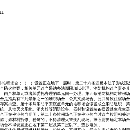
11
室外堆积场合；（一）设置正在地下一层时，第二十六条违反本法子形成违
全防火档案，相关单元该当采纳办法期限加以处理。消防机构该当责令其
由产权单元或者其委托办理的单元同一办理。第五条消防机构对堆积场
合是指具有下列景象之一的堆积场合：公共文娱场合、公共餐饮住宿场合
存案抽查。第十条属消防平安沉点单元的堆积场合该当成立消防组织，第
、从动灭火系统、消火栓等消防设备、器材和设置装备摆设逃生救生器
合正在停业勾当期间，第二十条堆积场合正在停业勾当时该当按照相关进
燃可燃材料拆修、粉饰的，不得清理火警变乱现场。按照需要确定本场合
场合不得设置正在地下第二层及第二层以下。查抄电源，