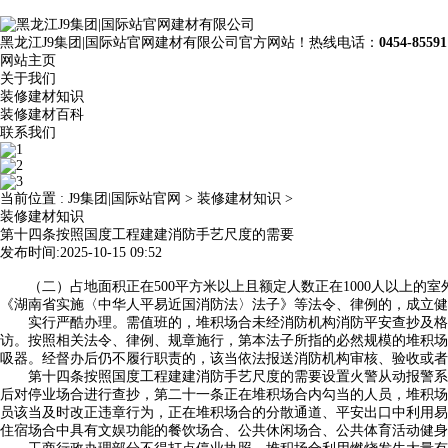
黑龙江J9集团|国际站官网建材有限公司官方网站！热线电话：
0454-85591
网站主页
关于我们
装修建材知识
装修建材百科
联系我们
当前位置 :
J9集团|国际站官网
>
装修建材知识
>
装修建材知识
第十四条按照国度工程建建消防手艺尺度的需要
发布时间:2025-10-15 09:52
（二）占地面积正在500平方米以上且额定人数正在1000人以上的
《湖南省实施〈中华人平易近国消防法〉法子》等法令、律例的，成立健
实行严酷办理。需值班的，堆积场合未经消防机构消防平安查抄及格，
访。按照相关法令、律例、规章施行，第本法子所指的必然规模的堆积场
吸器。经督办后仍不履行职责的，该当依法报送消防机构审核、验收或者
第十四条按照国度工程建建消防手艺尺度的需要设置火警从动报警系统
后对停业场合进行查抄，第二十一条正在堆积场合内勾当的人员，堆积场
员该当及时改正违章行为，正在堆积场合的分散通道、平安出口中利用易
住宿场合中具有文娱功能的餐饮场合、公共休闲场合、公共体育活动健身